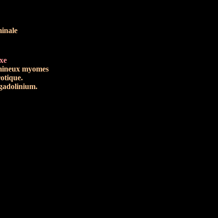
minale
xe
lumineux myomes
otique.
 gadolinium.