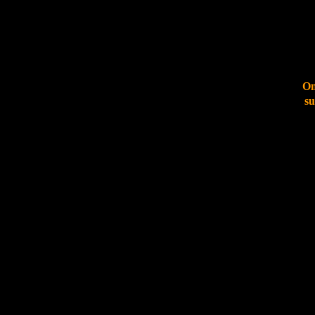
On
su