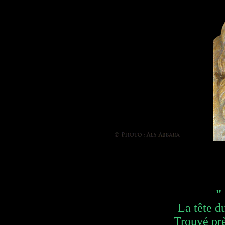
"
La tête d
Trouvé prè