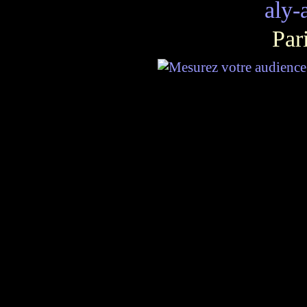
aly-
Par