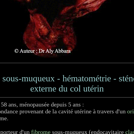
sous-muqueux - hématométrie - sténos
externe du col utérin
58 ans, ménopausée depuis 5 ans :
ndance provenant de la cavité utérine à travers d'un
or
rme.
 porteur d'un
fibrome
sous-muqueux (endocavitaire
cla