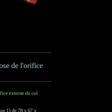
e de l'orifice
ifice externe du col
sse 1
) de 78 x 67 x