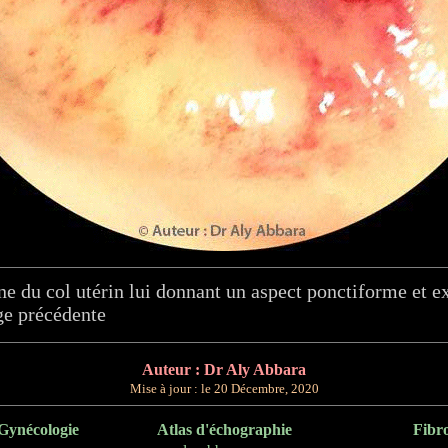
rne du col utérin lui donnant un aspect ponctiforme et e
ge précédente
Auteur : Dr Aly Abbara
Mise à jour : le
20 Décembre, 2020
Gynécologie
Atlas d'échographie
Fibr