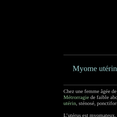
Myome utérin 
Chez une femme âgée de 
Métrorragie
de faible abo
utérin
, sténosé, ponctifo
L’utérus est myomateux,