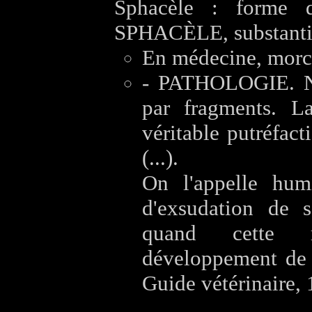
Sphacèle : forme d
SPHACÈLE, substanti
En médecine, morce
- PATHOLOGIE. Néc
par fragments. L
véritable putréfact
(...).
On l'appelle hum
d'exsudation de s
quand cette mo
développement de
Guide vétérinaire, 