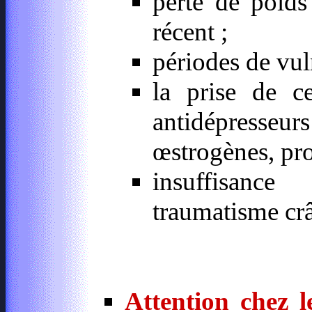
perte de poids 
récent ;
périodes de vul
la prise de ce
antidépresseurs 
œstrogènes, prog
insuffisance
traumatisme cr
Attention chez l