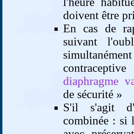
l'heure habit
doivent être pr
En cas de rap
suivant l'oub
simultaném
contraceptiv
diaphragme va
de sécurité »
S'il s'agit d
combinée : si 
avec préserva