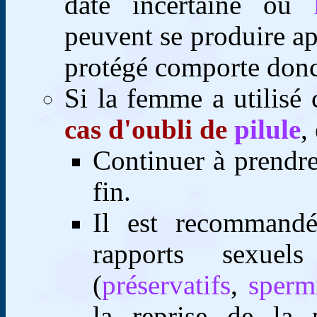
date incertaine où
peuvent se produire ap
protégé comporte donc
Si la femme a utilisé 
cas d'oubli de
pilule
,
C
ontinuer à prendre
fin.
I
l est recommandé 
rapports sexue
(
préservatifs
,
sperm
la reprise de la 