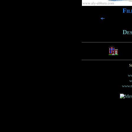
Fil
Des
S
ww
w
www.m