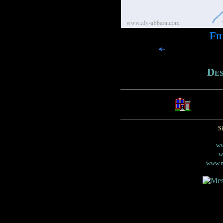
Fi
Des
S
ww
w
www.m