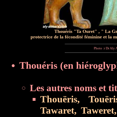
Thouéris "Ta Ouret" , " La Gr
protectrice de la fécondité féminine et la m
Photo :r Dr Aly 
Thouéris
(en hiérogly
Les autres noms et tit
Thouëris, Touëri
Tawaret, Taweret