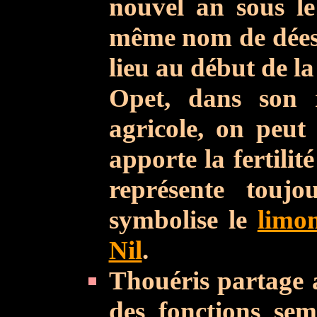
nouvel an sous l
même nom de déess
lieu au début de l
Opet, dans son r
agricole, on peut
apporte la fertilit
représente touj
symbolise le
limo
Nil
.
Thouéris partage 
des fonctions sem