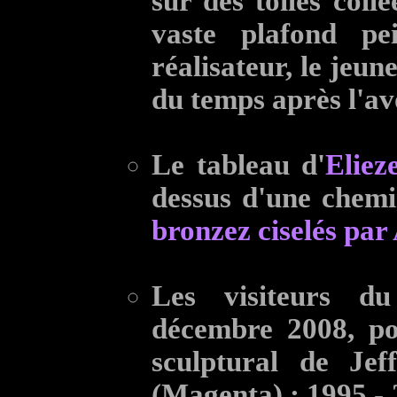
sur des toiles collé
vaste plafond pe
réalisateur, le jeu
du temps après l'av
Le tableau d'
Eliez
dessus d'une chem
bronzez ciselés par
Les visiteurs d
décembre 2008, po
sculptural de J
(Magenta) ; 1995 -