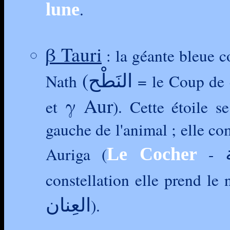
.
lune
β Tauri
: la géante bleue 
(النَطْح
Nath
= le Coup de 
γ Aur
et
). Cette étoile s
gauche de l'animal ; elle c
Auriga (
-
Le Cocher
constellation elle prend le
العِنان
).