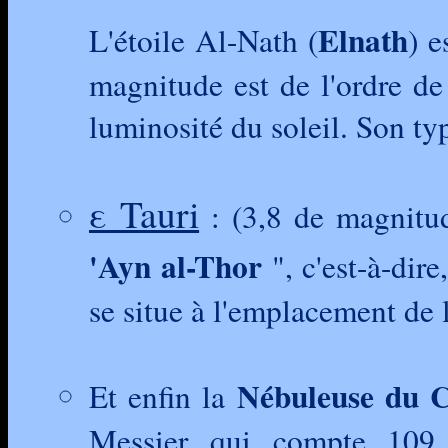
Elnath
L'étoile Al-Nath (
) e
magnitude est de l'ordre de 
luminosité du soleil. Son typ
ε Tauri
: (3,8 de magnitud
'Ayn al-Thor
", c'est-à-dire
se situe à l'emplacement de 
Nébuleuse du 
Et enfin la
Messier qui compte 109 