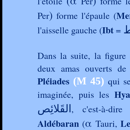
(α
)
l'étoile
Per
forme l
)
Me
Per
forme l'épaule (
ْط
Ibt
l'aisselle gauche (
=
Dans la suite, la figure 
deux amas ouverts de la
Pléiades
qui se
(M 45)
Hya
imaginée, puis les
القَلائِص
, c'est-à-dire
l
α
Aldébaran
Le
(
Tauri,