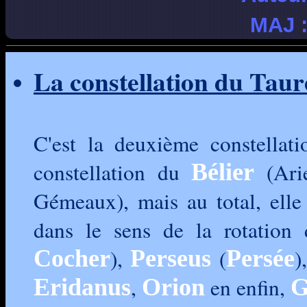
MAJ 
La constellation du Taur
C'est la deuxième constellati
constellation du
(Ari
Bélier
Gémeaux), mais au total, elle 
dans le sens de la rotation 
),
(
)
Cocher
Perseus
Persée
,
en enfin,
Eridanus
Orion
G