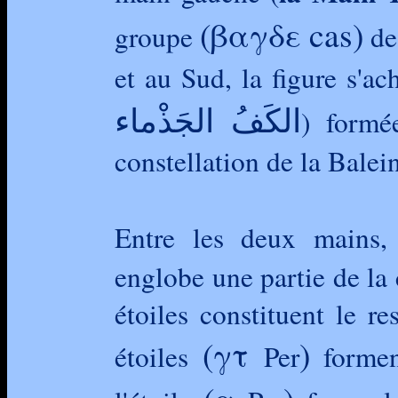
(βαγδε cas)
groupe
de 
et au Sud, la figure s'ac
الكَفُ الجَذْماء
) formé
constellation de la Balei
Entre les deux mains, 
englobe une partie de la 
étoiles constituent le r
(γτ
)
étoiles
Per
formen