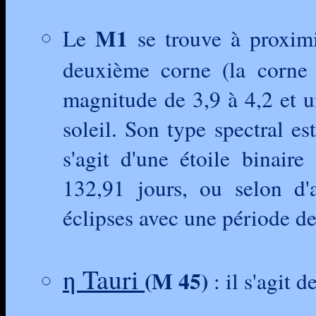
M1
Le
se trouve à proximi
deuxième corne (la corne 
magnitude de 3,9 à 4,2 et u
soleil. Son type spectral es
s'agit d'une étoile binair
132,91 jours, ou selon d'a
éclipses avec une période de
η Tauri
(M 45)
: il s'agit 