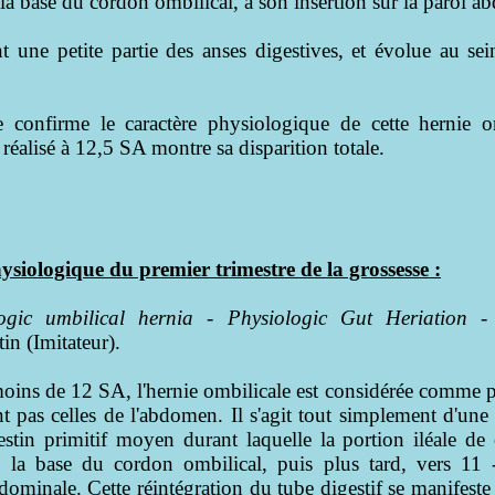
 la base du cordon ombilical, à son insertion sur la paroi a
t une petite partie des anses digestives, et évolue au s
re confirme le caractère physiologique de cette hernie o
éalisé à 12,5 SA montre sa disparition totale.
ysiologique du premier trimestre de la grossesse :
ogic umbilical hernia
-
Physiologic Gut Heriation -
in (Imitateur).
oins de 12 SA, l'hernie ombilicale est considérée comme 
 pas celles de l'abdomen. Il s'agit tout simplement d'un
stin primitif moyen durant laquelle la portion iléale de 
 la base du cordon ombilical, puis plus tard, vers 11 
bdominale. Cette réintégration du tube digestif se manifes