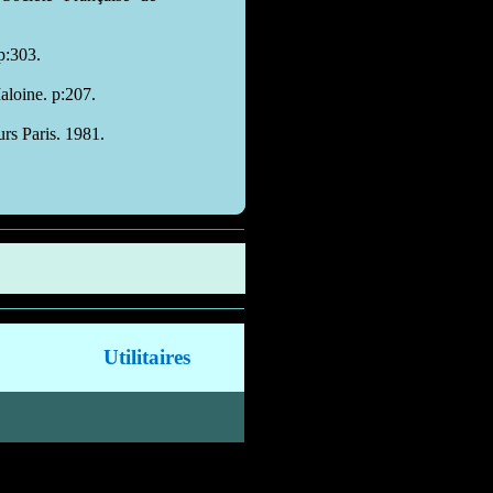
p:303.
Maloine. p:207.
rs Paris. 1981.
Utilitaires