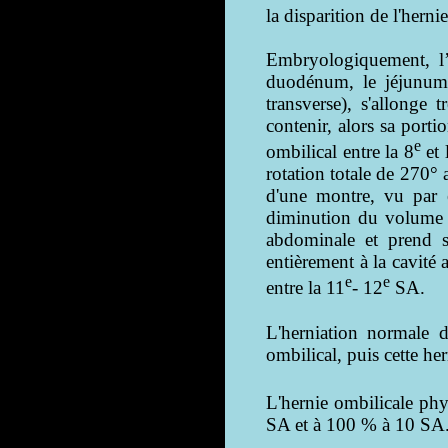
la disparition de l'herni
Embryologiquement, l’i
duodénum, le jéjunum, 
transverse), s'allonge 
contenir, alors sa porti
e
ombilical entre la 8
et 
rotation totale de 270° 
d'une montre, vu par e
diminution du volume du
abdominale et prend s
entièrement à la cavité
e
e
entre la 11
- 12
SA.
L'herniation normale 
ombilical, puis cette her
L'hernie ombilicale phy
SA et à 100 % à 10 SA