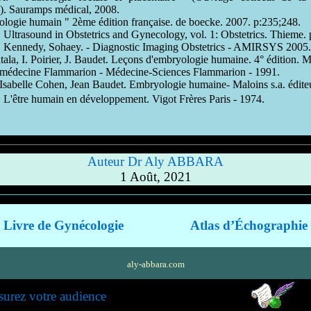
). Sauramps médical, 2008.
logie humain " 2ème édition française. de boecke. 2007. p:235;248.
 Ultrasound in Obstetrics and Gynecology, vol. 1: Obstetrics. Thieme. 
nedy, Sohaey. - Diagnostic Imaging Obstetrics - AMIRSYS 2005.
atala, I. Poirier, J. Baudet. Leçons d'embryologie humaine. 4° édition. 
e médecine Flammarion - Médecine-Sciences Flammarion - 1991.
, Isabelle Cohen, Jean Baudet. Embryologie humaine- Maloins s.a. éditeu
 L'être humain en développement. Vigot Frères Paris - 1974.
Auteur Dr Aly ABBARA
1 Août, 2021
Livre de Gynécologie
Atlas d’Échographie
aly-abbara.com