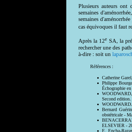
Plusieurs auteurs ont 
semaines d'aménorrhée, 
semaines d'aménorrhée 
cas équivoques il faut 
e
Après la 12
SA, la prés
rechercher une des patho
à-dire : soit un
laparosch
Références :
Catherine Garel
Philippe Bourg
Échographie en 
WOODWARD, Kenn
Second editio
WOODWARD. KE
Bernard Guérin
obstétricale - 
BENACERRAF Be
ELSEVIER - 2
F. Encha-Razav