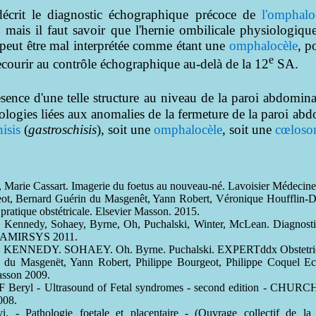
décrit le diagnostic échographique précoce de
l'omphalo
mais il faut savoir que l'hernie ombilicale physiologique
peut être mal interprétée comme étant une
omphalocèle
, p
e
recourir au contrôle échographique au-delà de la 12
SA.
ence d'une telle structure au niveau de la paroi abdominal
logies liées aux anomalies de la fermeture de la paroi abdo
isis
(
gastroschisis
), soit une
omphalocèle
, soit une
cœloso
, Marie Cassart. Imagerie du foetus au nouveau-né. Lavoisier Médecin
eot, Bernard Guérin du Masgenêt, Yann Robert, Véronique Houfflin-D
pratique obstétricale. Elsevier Masson. 2015.
edy, Sohaey, Byrne, Oh, Puchalski, Winter, McLean. Diagnostic 
n. AMIRSYS 2011.
NNEDY. SOHAEY. Oh. Byrne. Puchalski. EXPERTddx Obstetric
 du Masgenët, Yann Robert, Philippe Bourgeot, Philippe Coquel Ec
Masson 2009.
ryl - Ultrasound of Fetal syndromes - second edition - CH
008.
i. - Pathologie foetale et placentaire - (Ouvrage collectif de la