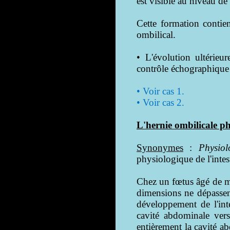
est visible au niveau de
Cette formation contien
ombilical.
• L'évolution ultérieu
contrôle échographique r
• Voir cas 1.
• Voir cas 2.
L'hernie ombilicale ph
Synonymes
:
Physiol
physiologique de l'intest
Chez un fœtus âgé de m
dimensions ne dépassent
développement de l'inte
cavité abdominale vers
entièrement la cavité a