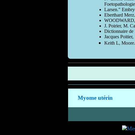
Foetopathologie
Larsen." Embryo
Eberthard Merz.
WOODWARD, Ken
J. Poirier, M. C
Dictionnaire d
Jacques Poitier
Keith L, Moore.
Myome utérin