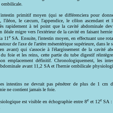
e ombilicale.
ntestin primitif moyen (qui se différenciera pour donne
l'iléon, le cæcum, l'appendice, le côlon ascendant et 
très rapidement à tel point que la cavité abdominale dev
on iléale migre vers l'extérieur de la cavité en faisant hern
e
la 11
SA. Ensuite, l'intestin moyen, en effectuant une rot
autour de l'axe de l'artère mésentérique supérieure, dans le s
n avant) qui s'associe à l'élargissement de la cavité 
 foie et les reins, cette partie du tube digestif réintègre
on emplacement définitif. Chronologiquement, les intes
 abdominale avant 11,2 SA et l'hernie ombilicale physiologi
des intestins ne devrait pas pénétrer de plus de 1 cm 
nie ne contient jamais le foie.
e
e
siologique est visible en échographie entre 8
et 12
SA :
.