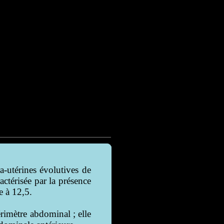
-utérines évolutives de
térisée par la présence
e à 12,5.
érimètre abdominal ; elle