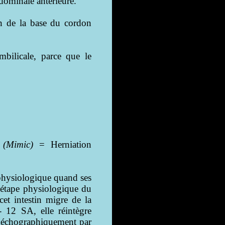
bdominale antérieure.
ein de la base du cordon
mbilicale, parce que le
 (Mimic)
= Herniation
physiologique quand ses
e étape physiologique du
cet intestin migre de la
- 12 SA, elle réintègre
te échographiquement par