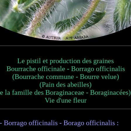
Le pistil et production des graines
Bourrache officinale - Borrago officinalis
(Bourrache commune - Bourre velue)
(Pain des abeilles)
e la famille des Boraginaceae - Boraginacées
Vie d'une fleur
 Borrago officinalis - Borago officinalis :