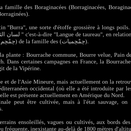
la famille des Boraginacées (Borraginacées, Boraginac
Borraginées).
in "Burra", une sorte d'étoffe grossière à longs poils.
L'autre nom arabe : (حِمْحِم) de la famille des (حِمْحِميات).
la plante : Bourrache commune, Bourre velue, Pain des
ch. Dans certaines campagnes en France, la Bourrache 
it de la Vipérine.
ie et de l'Asie Mineure, mais actuellement on la retro
iterranéen occidental (où elle a été introduite par l
; elle est présente actuellement en Amérique du Nord.
nale peut être cultivée, mais à l'état sauvage, on
s.
terrains ensoleillés, vagues ou cultivés, aux bords de
eu fréquente, inexistante au-delà de 1800 mètres d'altit