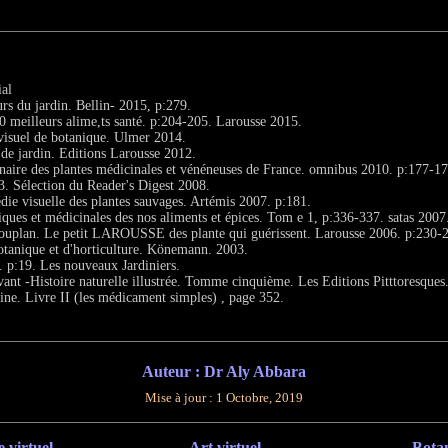
al
urs du jardin. Bellin- 2015, p:279.
0 meilleurs alime,ts santé. p:204-205. Larousse 2015.
 visuel de botanique. Ulmer 2014.
 de jardin. Editions Larousse 2012.
nnaire des plantes médicinales et vénéneuses de France. omnibus 2010. p:177-17
3. Sélection du Reader's Digest 2008.
ie visuelle des plantes sauvages. Artémis 2007. p:181.
iques et médicinales des nos aliments et épices. Tom e 1, p:336-337. satas 2007
ouplan. Le petit LAROUSSE des plante qui guérissent. Larousse 2006. p:230-
otanique et d'horticulture. Könemann. 2003.
. p:19. Les nouveaux Jardiniers.
nt -Histoire naturelle illustrée. Tomme cinquième. Les Editions Pitttoresques
ne. Livre II (les médicament simples) , page 352.
Auteur : Dr Aly Abbara
Mise à jour :
1 Octobre, 2019
 virtuel
Art virtuel
Bota