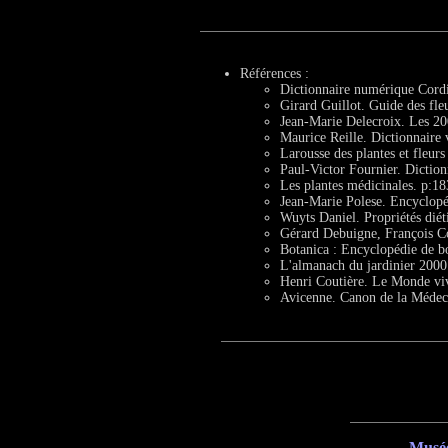
Références :
Dictionnaire numérique Cordi
Girard Guillot. Guide des fle
Jean-Marie Delecroix. Les 20
Maurice Reille. Dictionnaire
Larousse des plantes et fleurs
Paul-Victor Fournier. Dictio
Les plantes médicinales. p:18
Jean-Marie Polese. Encyclopéd
Wuyts Daniel. Propriétés diét
Gérard Debuigne, François C
Botanica : Encyclopédie de b
L'almanach du jardinier 2000
Henri Coutière. Le Monde viva
Avicenne. Canon de la Médeci
Musée