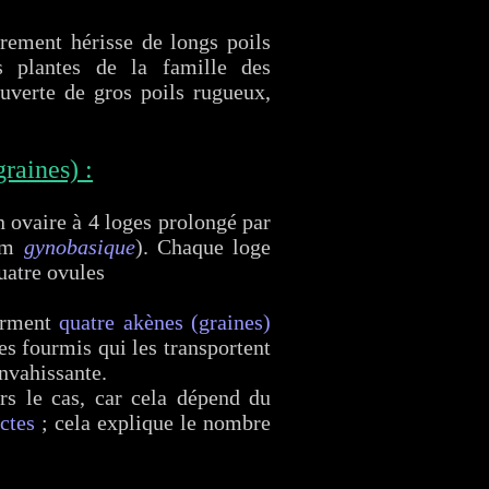
rement hérisse de longs poils
s plantes de la famille des
couverte de gros poils rugueux,
graines) :
 ovaire à 4 loges prolongé par
om
gynobasique
). Chaque loge
uatre ovules
forment
quatre akènes (graines)
les fourmis qui les transportent
envahissante.
rs le cas, car cela dépend du
ectes
; cela explique le nombre