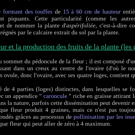
ée
formant des touffes
de
15 à 60 cm de hauteur
entiè
nt piquants. Cette particularité (comme les autre
et de nommer la plante d'
aspérifoliée
, c'est-à-dire 
régnés par le calcaire extrait du sol par la plante.
eur et la production des fruits de la plante (les 
 sommet du pédoncule de la fleur ; il est composé d'un
ssant dans un creux au centre de l'ovaire (d'où le n
 ovule, donc l'ovaire, avec ses quatre loges, contient q
 de 4 parties (loges) distinctes, dans lesquelles se 
vec un appendice "
caroncule
" riche en graisse attirant 
ans la nature, parfois cette dissémination peut devenir 
ue fleur produit 4 graines, mais ce n'est pas toujou
ondés grâces au processus de
pollinisation par les ins
 par fleur qui peut aller de zéro à 4 maximum.