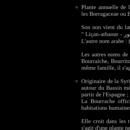
Plante annuelle de 
les Borragaceae ou 
Son non vient du lat
" Liçan-athaour - لسان الثور " c'est-à-dire "Langue de taureau", en relation avec la forme de ses feuilles.
Les autres noms de 
Bourraiche, Bourrit
même famille, il s'ag
Originaire de la Syr
autour du Bassin méd
partir de l'Espagne 
La Bourrache offici
habitations humaine
Elle croit dans les 
s'agit d'une plante p