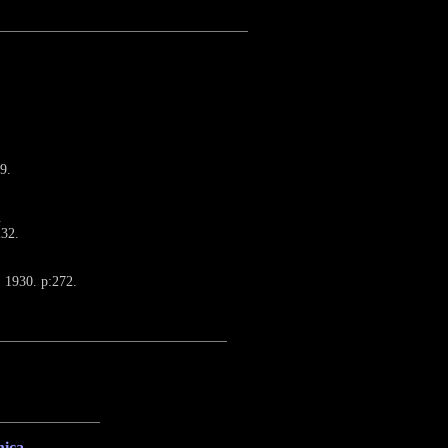
9.
.
232.
. 1930. p:272.
nica