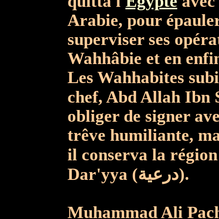
quitta l'
Égypte
avec 
Arabie, pour épauler
superviser ses opérat
Wahhâbie et en enfin
Les Wahhabites subir
chef, Abd Allah Ibn Saoud (لله بن سعود
obliger de signer 
trêve humiliante, mai
il conserva la région de Nadjd (د
Dar'yya (درعية).
Muhammad Ali Pacha