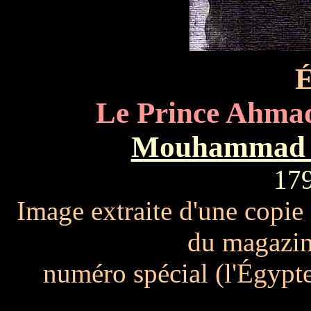
É
Le Prince Ahma
Mouhammad A
179
Image extraite d'une copie
du magazin
numéro spécial (l'Égypte