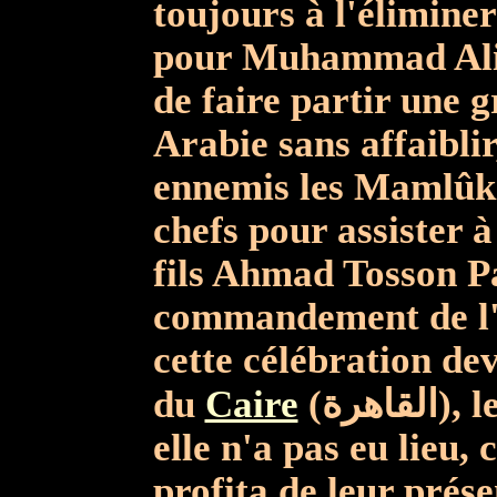
toujours à l'élimine
pour Muhammad Ali P
de faire partir une 
Arabie sans affaiblir
ennemis les Mamlûks ;
chefs pour assister 
fils Ahmad Tosson Pa
commandement de l'e
cette célébration dev
du
Caire
(القاهرة), le 1er mars 1811, mais en vérité,
elle n'a pas eu lieu, 
profita de leur prés