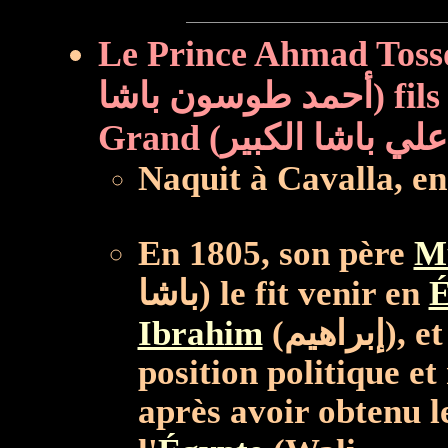
Le Prince Ahmad Tosson P
أحمد طوسون باشا) fils de Muhammad Ali Pacha le
Grand
Naquit à Cavalla, en
En 1805, son père
M
باشا) le fit venir en
É
Ibrahim
(إبراهيم), et cela après avoir assuré sa
position politique et
après avoir obtenu l