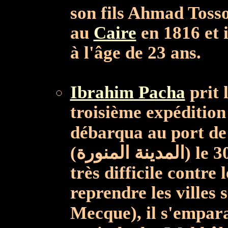
son fils Ahmad Tosso
au
Caire
en 1816 et 
à l'âge de 23 ans.
Ibrahim Pacha
prit 
troisième expédition
débarqua au port de Yanbu' (ينبع),
(المدينة المنورة) le 30/09/1816 et après une guerre
très difficile contre 
reprendre les villes
Mecque), il s'empara de Nadjd 