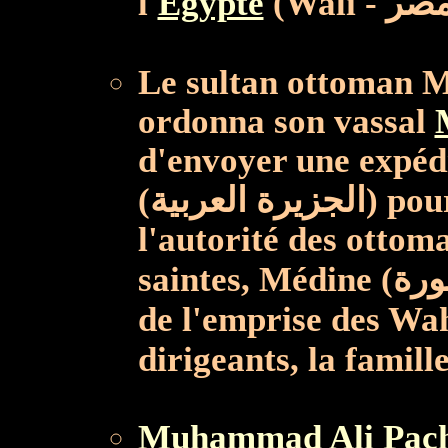
l'
Égypte
Le sultan ottoman Mahmud II
ordonna son vassal
d'envoyer une expédi
(الجزيرة العربية) pour remettre ce pays sous
l'autorité des ottoma
saintes, Médine (المدينة المنورة) et La Mecque (مكة)
de l'emprise des Wahhâbites (بيون
Muhammad Ali Pac