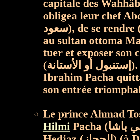
capitale des Wahhâbites, Da
obligea leur chef Abd Alla
سعود), de se rendre (fin 1818) ; ce dernier fut cédé
au sultan ottoma Ma
tuer et exposer son 
(إستنبول أو الأستانة).
Ibrahim Pacha quitta
son entrée triompha
Le prince Ahmad To
Hilmi
Pacha (عبَّاس حلمي باشا) qui naquit au
Hedjaz (الحجاز) (à Djedda - جدة) en 1813, durant la