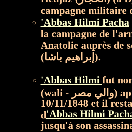
campagne militaire d
'Abbas Hilmi Pacha
(اس حلمي باشا
la campagne de l'ar
Anatolie auprès de 
(إبراهيم باشا).
'Abbas Hilmi
fut no
(wali -
10/11/1848 et il res
'Abbas Hilmi Pach
d
jusqu'à son assassin