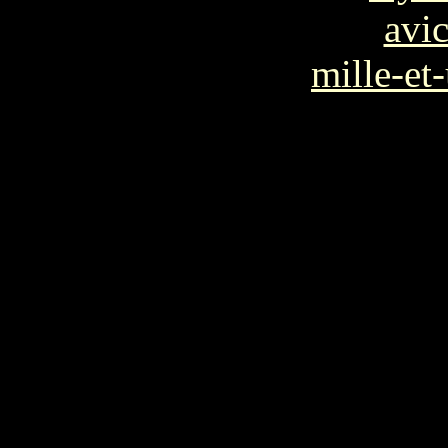
avi
mille-et