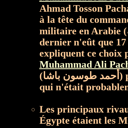
Ahmad Tosson Pacha (أحمد طوسون باشا) pour
à la tête du comman
militaire en Arabie (الجزيرة العربية) quoique ce
dernier n'eût que 17
expliquent ce choix 
Muhammad Ali Pac
(اشا
qui n'était probable
Les principaux riva
Égypte étaient les 