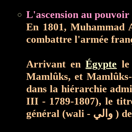
En 1801, Muhammad Ali 
combattre l'armée franç
Arrivant en
Égypte
le 
Mamlûks, et Mamlûks-M
dans la hiérarchie administra
III - 1789-1807), le t
général (wali - الي