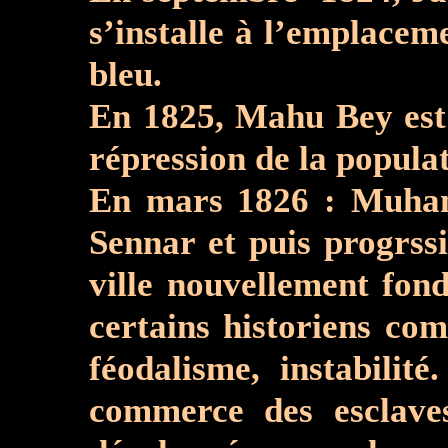
s’installe à l’emplacement de la future Kha
bleu.
En 1825, Mahu Bey est
répression de la populat
En
mars 1826
:
Muhammad 
Sennar et puis progrss
ville nouvellement fondée, Khartoum (الخرطوم). Il s'agi
certains historiens co
féodalisme, instabilit
commerce des esclaves