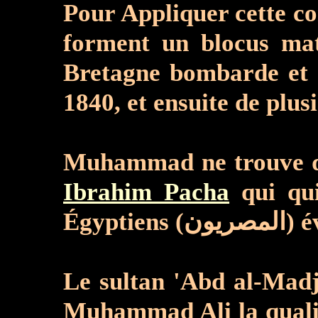
Pour Appliquer cette co
forment un blocus mat
Bretagne bombarde et s'empare de Beyrouth (
1840, et ensuite de plus
Muhammad ne trouve qu'u
Ibrahim Pacha
qui qu
Le sultan 'Abd al-Madjid (عبد المجيد), par un firaman (فرمان), datant de juin 18
Muhammad Ali la qualité de gouv