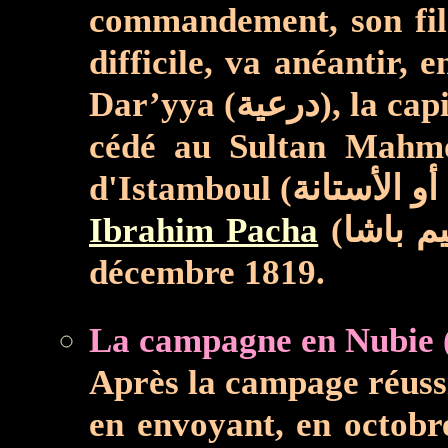
commandement, son fi
difficile, va anéantir,
Dar’yya (ية
cédé au Sultan Mahmoud II (محمود الثاني), qui le décapite et exp
Ibrahim Pacha
décembre 1819.
Après la campage réuss
en envoyant, en
octobr