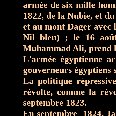
armée de six mille homm
1822, de la Nubie, et d
et au mont Dager avec l'
Nil bleu) ; le 16 ao
Muhammad Ali, prend la
L'armée égyptienne arrêt sa pé
gouverneurs égyptiens s
La politique répressiv
révolte, comme la révo
septembre 1823.
En septembre 1824, Jarkas Bey (جركس باي) le nouveau command