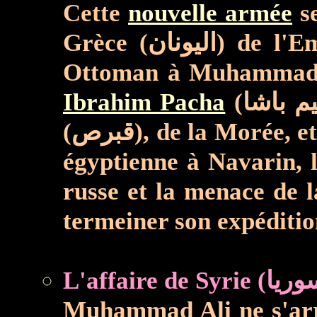
Cette
nouvelle armée
se
Grèce (اليونان) de l'Empire ottoman (الإمبرطورية العثمانية), et suite à la demande du sultan
Ibrahim Pacha
(إبراهيم باشا) conduit cette armée et il s'empare de la Crète (كريت), de Chypre
(قبرص), de la Morée, et prend Athènes (أثينا) en juin 1827 ; mais la destruction de la flotte turco-
égyptienne à Navarin, l
russe et la menace de l
termeiner son expéditio
Muhammad Ali ne s'arrê