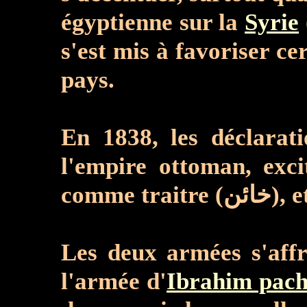
égyptienne sur la
Syrie
(سورية), et quand il a voulu contrôler l
s'est mis à favoriser ce
pays.
En 1838, les déclarat
l'empire ottoman, excitent le S
comm
Les deux armées s'affr
l'armée d'
Ibrahim pac