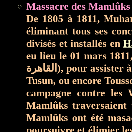
De 1805 à 1811, Muhamm
éliminant tous ses conc
divisés et installés en
H
eu lieu le 01 mars 1811
القاهرة), pour ass
Tusun, ou encore Toussoun - أحمد طوسون بن محمد علي باشا) à la tête de l'arm
campagne contre les Wahhabite (الوهابيون) en Arabie (ربية
Mamlûks traversaient 
Mamlûks ont été masacr