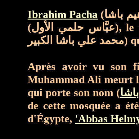
Ibrahim Pacha
(إبراهيم باشا) meurt, avant son père, le 10 novembre 1848 et c'est 'Abbas Helmy I
(اس حلمي الأول
Après avoir vu son fil
qui porte son nom (
de cette mosquée a ét
d'Égypte,
'Abbas Helmy