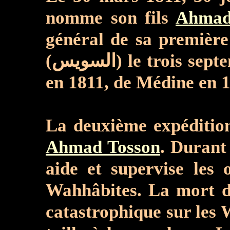
nomme son fils
Ahmad
général de sa première
(السويس) le trois septembre 1811 ; elle s'empare de Ynbu' (ينبع), le port le plus près de Médine
en 1811, de Médine en 1
La deuxième expédition
Ahmad Tosson
. Durant
aide
et supervise les 
Wahhâbites. La mort de
catastrophique sur les 