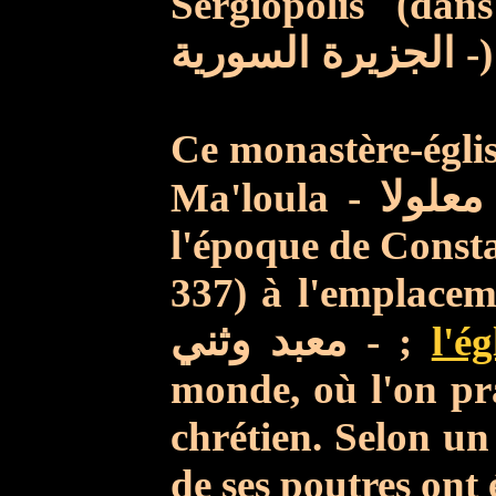
Sergiopolis (da
الجزيرة السورية
-
Ce monastère-églis
Ma'loula -
لولا
l'époque de Const
337) à l'emplacem
معبد وثني
- ;
l'ég
monde, où l'on pra
chrétien.
Selon un 
de ses poutres ont 