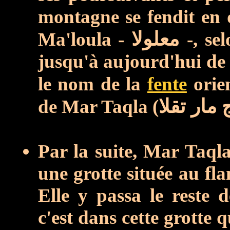
montagne se fendit en
Ma'loula -
معلولا
-, se
jusqu'à aujourd'hui de c
le nom de la
fente
orie
de Mar Taqla (
 مار تقلا
Par la suite, Mar Taql
une grotte située au fl
Elle y passa
le reste d
c'est dans cette grotte 