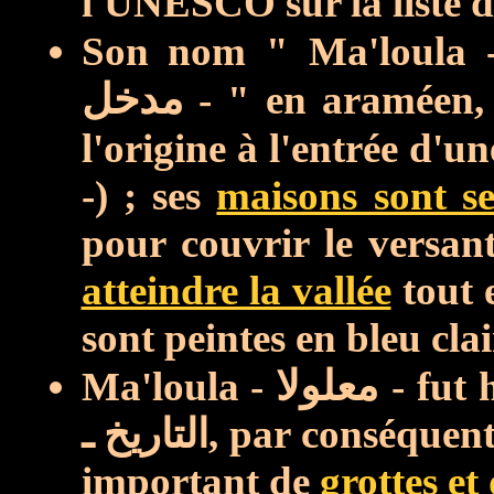
l'UNESCO sur la liste 
Son nom " Ma'loula
مدخل
- " en araméen, c
l'origine à l'entrée d'u
-) ; ses
maisons sont se
pour couvrir le versan
atteindre la vallée
tout 
sont peintes en bleu clai
Ma'loula -
معلولا
- fut h
التاريخ ـ,
par conséquent
important de
grottes et