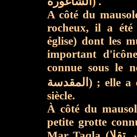
الشاغورة
) .
A côté du mausolé
rocheux, il a été
église) dont les 
important d'icônes
connue sous le
المقدسة
) ; elle 
siècle.
À côté du mausolé
petite grotte con
Mar Taqla
(تقلا