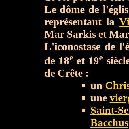
Le dôme de l'églis
représentant la
V
Mar Sarkis et Mar
L'iconostase de l'
e
e
de 18
et 19
siècl
de Crête :
un
Chris
une
vier
Saint-S
Bacchus