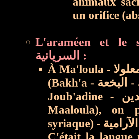
animaux sacri
un orifice (a
L'araméen et le syriaque واللغة
السريانية :
À Ma'loula - معلولا - et dans deux villages proches
(Bakh'a -
البخعة
-
Joub'adine -
Maaloula), on p
syriaque) -
ية
C'était la langue