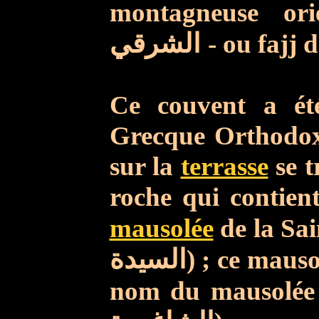
montagneuse orie
الشرقي
- ou fajj 
Ce couvent a é
Grecque Orthodox
sur la
terrasse
se t
roche qui contient,
mausolée
de la Sai
السيدة
) ; ce maus
nom du mausolée 