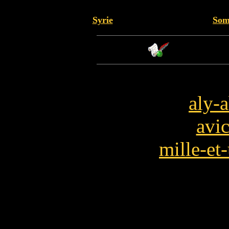
Syrie
Som
aly-
avi
mille-et