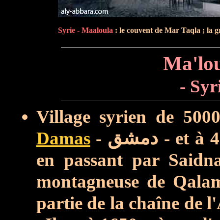
Syrie - Maaloula
: le couvent de Mar Taqla ;
la g
- Syr
Village syrien de 500
Damas
-
دمشق
- et à 
en passant par Saidn
montagneuse de Qala
partie de la chaîne de l