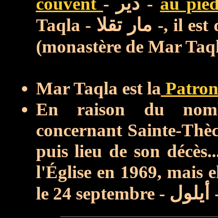
couvent
-
دير
-
au pied
Taqla -
مار تقلا
-, il es
(monastère de Mar Taq
Mar Taqla est la
Patron
En raison du nomb
concernant Sainte-Thècle
puis lieu de son décès.
l'Église en 1969, mais e
le 24 septembre -
أيلول