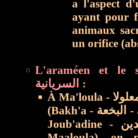
a l'aspect d
ayant pour f
animaux sacri
un orifice (a
L'araméen et le syriaque واللغة
السريانية :
À Ma'loula - معلولا - et dans deux villages proches
(Bakh'a -
البخعة
-
Joub'adine -
Maaloula), on p