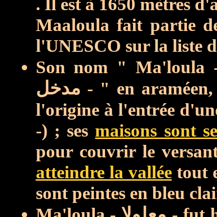
. Il est à 1650 mètres d'a
Maaloula fait partie de
l'UNESCO sur la liste 
Son nom " Ma'loula
مدخل
- " en araméen, c
l'origine à l'entrée d'u
-) ; ses
maisons sont se
pour couvrir le versan
atteindre la vallée
tout 
sont peintes en bleu clai
Ma'loula -
معلولا
- fut h