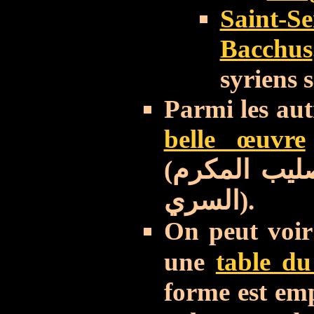
Saint-S
Bacchus
syriens s
Parmi les aut
belle œuvre
(
ليب المكرم
السري
).
On peut voir 
une
table du
forme est em