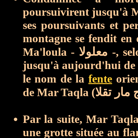
poursuivirent jusqu'à M
ses poursuivants et pe
montagne se fendit en
Ma'loula -
معلولا
-, se
jusqu'à aujourd'hui de c
le nom de la
fente
orie
de Mar Taqla (
 مار تقلا
Par la suite, Mar Taql
une grotte située au fl