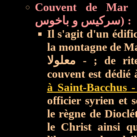
Couvent de Mar Sark
سركيس و باخوس) :
Il s'agit d'un édi
la montagne de Ma
معلولا
- ; de rit
couvent est dédié
à Saint-Bacchus 
officier syrien e
le règne de Dioclét
le Christ
ainsi q