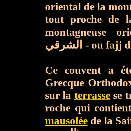
oriental de la mo
tout proche de la
montagneuse orie
الشرقي
- ou fajj 
Ce couvent a é
Grecque Orthodox
sur la
terrasse
se t
roche qui contient,
mausolée
de la Sai