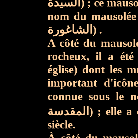
السيدة
) ; ce maus
nom du mausolée 
الشاغورة
) .
A côté du mausolé
rocheux, il a été
église) dont les 
important d'icônes
connue sous le
المقدسة
) ; elle 
siècle.
À côté du mausolé