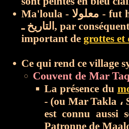
sont peintes en bleu clai
Ma'loula -
معلولا
- fut h
التاريخ ـ,
par conséquent
important de
grottes et
Ce qui rend ce village sy
La présence du
mo
- (ou Mar Takla ، 
est connu aussi 
Patronne de Maalo