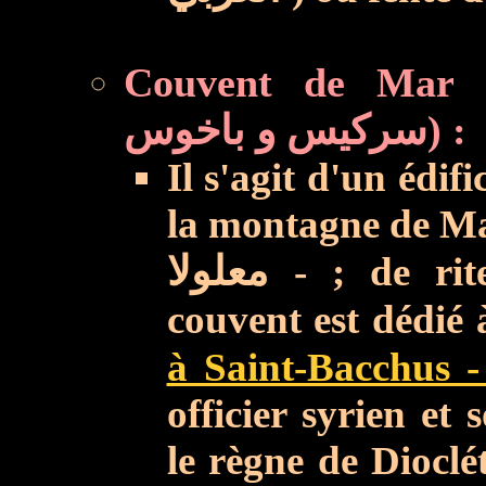
Couvent de Mar Sark
سركيس و باخوس) :
Il s'agit d'un édi
la montagne de Ma
معلولا
- ; de rit
couvent est dédié
à Saint-Bacchus 
officier syrien e
le règne de Dioclét