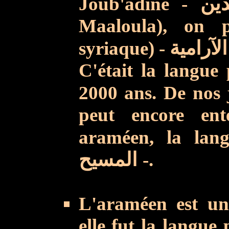
Joub'adine -
Maaloula), on p
syriaque) -
ية
C'était la langue
2000 ans. De nos 
peut
encore ent
araméen, la lan
المسيح
-.
L'araméen est un
elle fut la langue