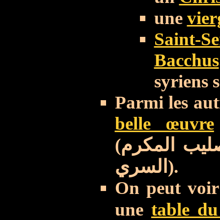
une
vier
Saint-S
Bacchus
syriens s
Parmi les aut
belle œuvre
(
ليب المكرم
السري
).
On peut voir 
une
table du