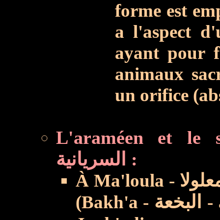
forme est em
a l'aspect d
ayant pour f
animaux sacri
un orifice (a
L'araméen et le syriaque واللغة
السريانية :
À Ma'loula - معلولا - et dans deux villages proches
(Bakh'a -
البخعة
-