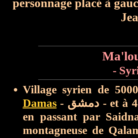
personnage placé à gauc
Jea
- Syr
Village syrien de 500
Damas
-
دمشق
- et à 
en passant par Saidn
montagneuse de Qala