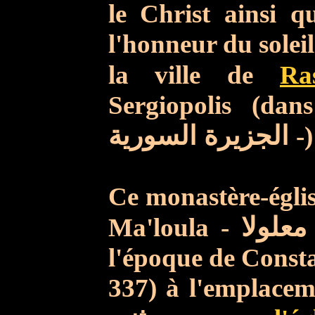
le Christ
ainsi q
l'honneur du soleil.
la ville de
Ra
Sergiopolis (da
الجزيرة السورية
-
Ce monastère-églis
Ma'loula -
لولا
l'époque de Const
337) à l'emplacem