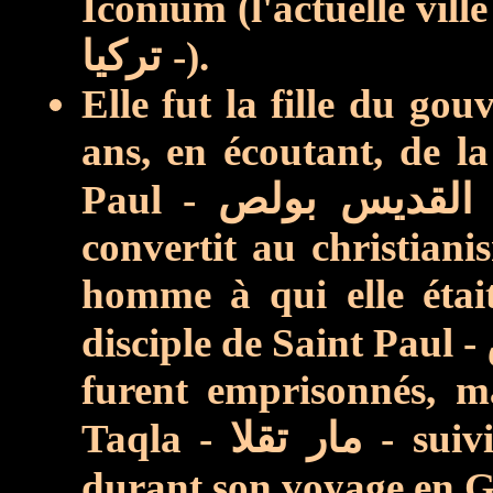
Iconium (l'actuelle vill
تركيا
-).
Elle fut la fille du gou
ans, en écoutant, de la
Paul -
قديس بولص
convertit au christianis
homme
à qui elle
étai
disciple de Saint Paul -
furent emprisonnés, m
Taqla -
مار تقلا
- suiv
durant son voyage en G