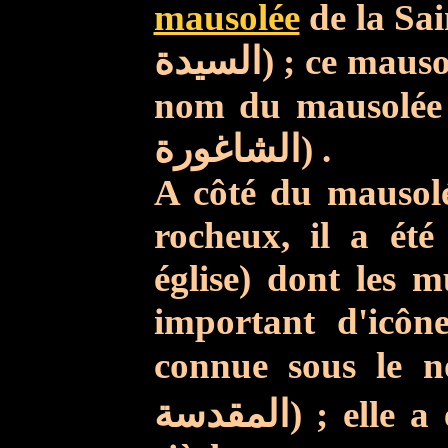
mausolée
de la Sai
السيدة
) ; ce maus
nom du mausolée 
الشاغورة
) .
A côté du mausolé
rocheux, il a été
église) dont les 
important d'icônes
connue sous le
المقدسة
) ; elle 