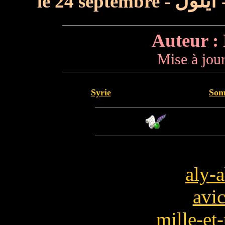
le 24 septembre -
أيلول
Auteur :
Mise à jour
Syrie
Som
aly-
avi
mille-et