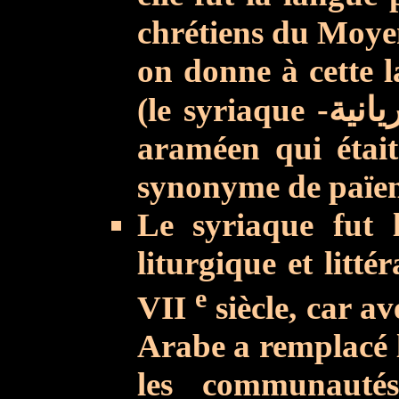
chrétiens du Moyen
on donne à cette 
(le syriaque
-انية
araméen qui était 
synonyme de païen
Le syriaque fut 
liturgique et litt
e
VII
siècle, car av
Arabe a remplacé l
les communauté