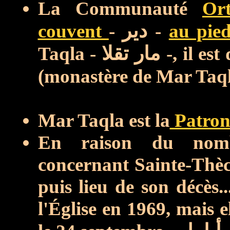
La Communauté
Or
couvent
-
دير
-
au pied
Taqla -
مار تقلا
-, il es
(monastère de Mar Taq
Mar Taqla est la
Patron
En raison du nomb
concernant Sainte-Thècle
puis lieu de son décès.
l'Église en 1969, mais e