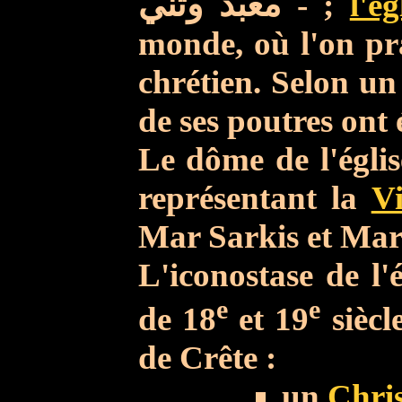
معبد وثني
- ;
l'ég
monde, où l'on pra
chrétien.
Selon un 
de ses poutres ont 
Le dôme de l'églis
représentant la
V
Mar Sarkis et Mar
L'iconostase de l'
e
e
de 18
et 19
siècl
de Crête :
un
Chris