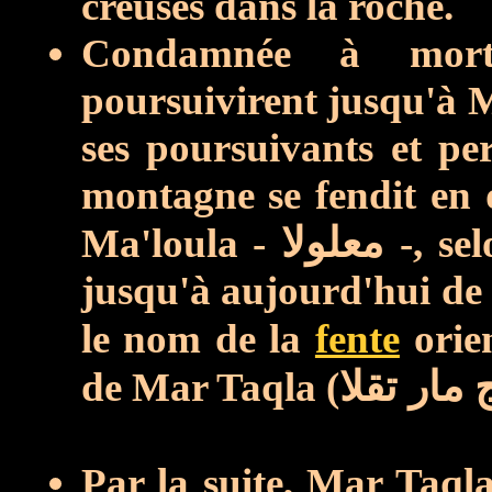
creusés dans la roche.
Condamnée à mort,
poursuivirent jusqu'à M
ses poursuivants et pe
montagne se fendit en
Ma'loula -
معلولا
-, se
jusqu'à aujourd'hui de c
le nom de la
fente
orie
de Mar Taqla (
 مار تقلا
Par la suite, Mar Taql