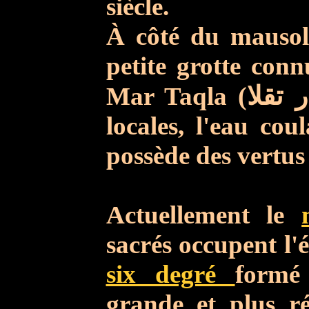
siècle.
À côté du mausolé
petite grotte con
Mar Taqla
(تقلا
locales, l'eau cou
possède des vertus
Actuellement le
sacrés occupent l'
six degré
formé
grande et plus ré