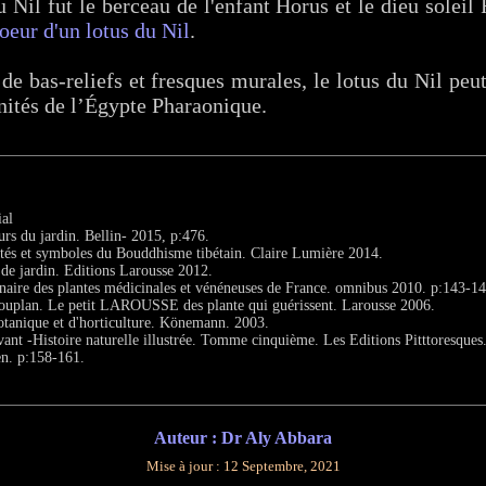
u Nil fut le berceau de l'enfant Horus et le dieu solei
oeur d'un lotus du Nil
.
e bas-reliefs et fresques murales, le lotus du Nil peut
inités de l’Égypte Pharaonique.
al
urs du jardin. Bellin- 2015, p:476.
ités et symboles du Bouddhisme tibétain. Claire Lumière 2014.
 de jardin. Editions Larousse 2012.
nnaire des plantes médicinales et vénéneuses de France. omnibus 2010. p:143-14
ouplan. Le petit LAROUSSE des plante qui guérissent. Larousse 2006.
otanique et d'horticulture. Könemann. 2003.
ant -Histoire naturelle illustrée. Tomme cinquième. Les Editions Pitttoresques
en. p:158-161.
Auteur : Dr Aly Abbara
Mise à jour :
12 Septembre, 2021