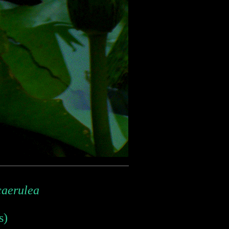
aerulea
s)