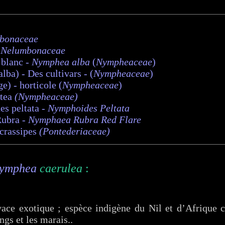
bonaceae
-
Nelumbonaceae
blanc -
Nymphea alba
(
Nympheaceae
)
ba) - Des cultivars - (
Nympheaceae
)
) - horticole (
Nympheaceae
)
utea
(Nympheaceae)
s peltata
- Nymphoides Peltata
ubra -
Nymphaea Rubra Red Flare
 crassipes
(Pontederiaceae)
ymphea
caerulea
:
vace exotique ; espèce indigène du Nil et d’Afrique c
ngs et les marais..