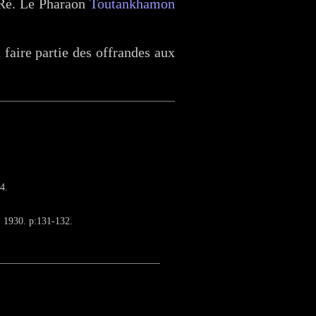
l Rè. Le Pharaon
Toutankhamon
 faire partie des offrandes aux
4.
. 1930. p:131-132.