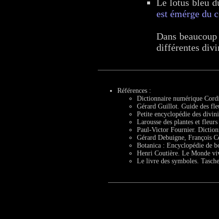
Le lotus bleu d
est émérge du c
Dans beaucoup d
différentes div
Références :
Dictionnaire numérique Cordi
Gérard Guillot. Guide des fle
Petite encyclopédie des divin
Larousse des plantes et fleurs
Paul-Victor Fournier. Dictio
Gérard Debuigne, François C
Botanica : Encyclopédie de b
Henri Coutière. Le Monde viv
Le livre des symboles. Tasch