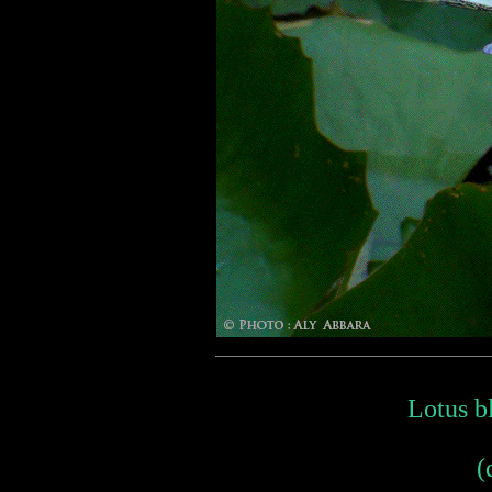
Lotus b
(