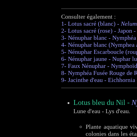
Consulter également :
1- Lotus sacré (blanc)
-
Nelum
2- Lotus sacré (rose) - Japon 
3- Nénuphar blanc - Nymphéa 
4- Nénuphar blanc (Nymphea al
5- Nénuphar Escarboucle (rouge
6- Nénuphar jaune - Nuphar l
7- Faux Nénuphar - Nymphoïde
8- Nymphéa Fusée Rouge de R
9- Jacinthe d'eau - Eichhornia
Lotus bleu du Nil -
N
Lune d'eau - Lys d'eau.
Plante aquatique vi
colonies dans les éta