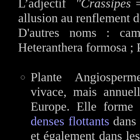
L’adjectif
"Crassipes
allusion au renflement de
D'autres noms : cama
Heteranthera formosa ;
Plante Angiosperm
vivace, mais annuel
Europe. Elle form
denses flottants
dans l
et également dans le