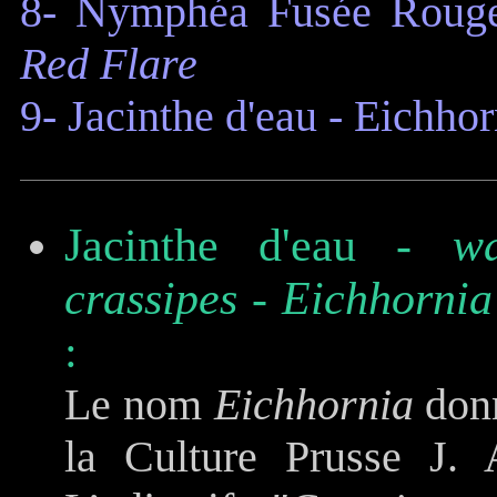
8- Nymphéa Fusée Rouge
Red Flare
9- Jacinthe d'eau - Eichho
Jacinthe d'eau -
w
crassipes
-
Eichhornia
:
Le nom
Eichhornia
donn
la Culture Prusse J. 