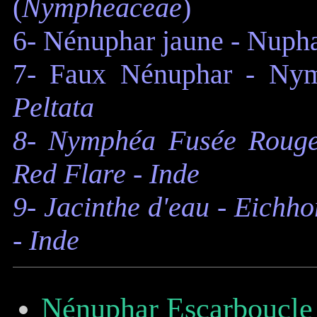
(
Nympheaceae
)
6- Nénuphar jaune - Nupha
7- Faux Nénuphar - Nym
Peltata
8- Nymphéa Fusée Rouge
Red Flare - Inde
9- Jacinthe d'eau - Eichh
- Inde
Nénuphar Escarboucle