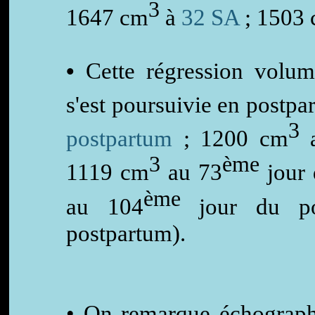
3
1647 cm
à
32 SA
; 1503
•
Cette régression volu
s'est poursuivie en postp
3
postpartum
; 1200 cm
3
ème
1119 cm
au 73
jour 
ème
au 104
jour du po
postpartum).
• On remarque échograp