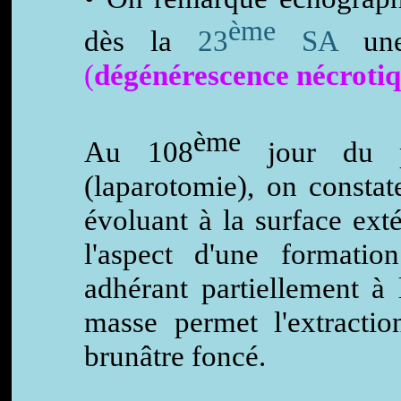
ème
dès la
23
SA
une
(
dégénérescence nécrotiq
ème
Au 108
jour du po
(laparotomie), on constat
évoluant à la surface ext
l'aspect d'une formatio
adhérant partiellement à 
masse permet l'extracti
brunâtre foncé.