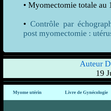
• Myomectomie totale au 
•
Contrôle par échograp
post myomectomie : utérus
Auteur 
19 J
Myome utérin
Livre de Gynécologie