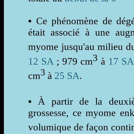
•
Ce phénomène de dégén
était associé à une aug
myome jusqu'au milieu d
3
12 SA
; 979 cm
à
17 SA
3
cm
à
25 SA
.
•
À partir de la deuxi
grossesse, ce myome enk
volumique de façon conti