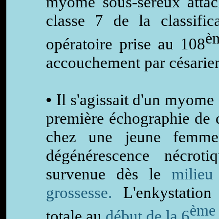
myome sous-séreux attac
classe 7 de la classifi
è
opératoire prise au 108
accouchement par césarie
•
Il s'agissait d'un myome 
première échographie de 
chez une jeune femme
dégénérescence nécrot
survenue dès le
milieu
grossesse.
L'enkystation 
ème
totale au
début de la 6