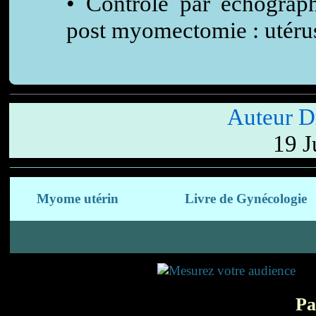
• Contrôle par échograp
post myomectomie : utérus
Auteur 
19 J
Myome utérin
Livre de Gynécologie
Pa