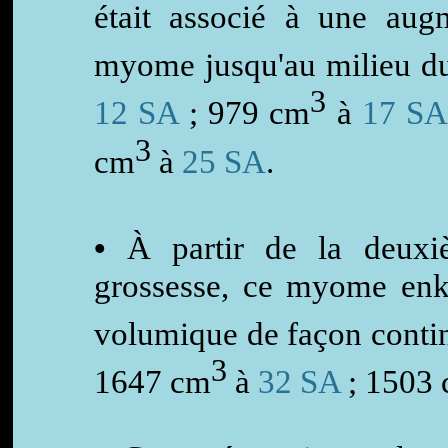
était associé à une aug
myome jusqu'au milieu d
3
12 SA
; 979 cm
à
17 SA
3
cm
à
25 SA
.
•
À partir de la deuxi
grossesse, ce myome enk
volumique de façon conti
3
1647 cm
à
32 SA
; 1503