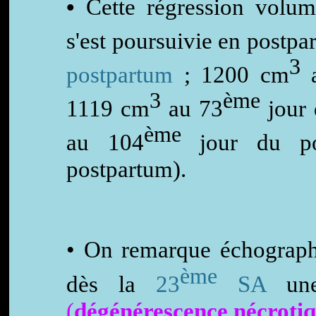
•
Cette régression volu
s'est poursuivie en postp
3
postpartum
; 1200 cm
3
ème
1119 cm
au 73
jour 
ème
au 104
jour du po
postpartum).
• On remarque échograp
ème
dès la
23
SA
une
(
dégénérescence nécrotiq