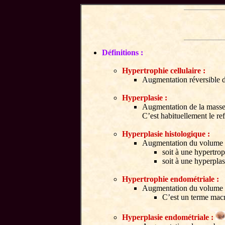
Définitions :
Hypertrophie cellulaire :
Augmentation réversible de
Hyperplasie :
Augmentation de la masse 
C’est habituellement le ref
Hyperplasie histologique :
Augmentation du volume d
soit à une hypertroph
soit à une hyperplas
Hypertrophie endométriale :
Augmentation du volume 
C’est un terme mac
Hyperplasie endométriale :