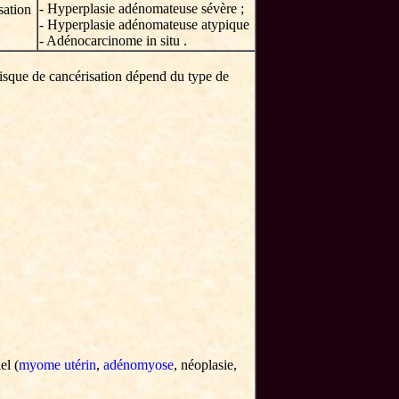
- Hyperplasie adénomateuse sévère ;
sation
- Hyperplasie adénomateuse atypique
- Adénocarcinome in situ .
 risque de cancérisation dépend du type de
el (
myome utérin
,
adénomyose
, néoplasie,