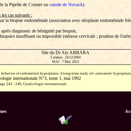
 de la Pipelle de Cornier ou
canule de Novack
).
les cas suivants :
ur la biopsie endométriale (association avec néoplasie endométriale fréq
 après diagnostic de bénignité par biopsie,
biopsies insuffisant ou impossible (sténose cervicale ; position de l'utéru
Site du Dr Aly ABBARA
Création : 24/12/2004
MAJ :
7 Mai, 2023
hehavior of endometrial hyperplasia. A long-term study of« untreated» hyperplasia
ologie internationale N°3, tome 1, mai 1992
Page 243 - 249, Gynécologie internationale.
rmes
Acc