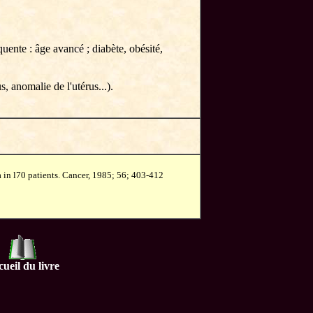
uente : âge avancé ; diabète, obésité,
s, anomalie de l'utérus...).
 in l70 patients. Cancer, 1985; 56; 403-412
ueil du livre