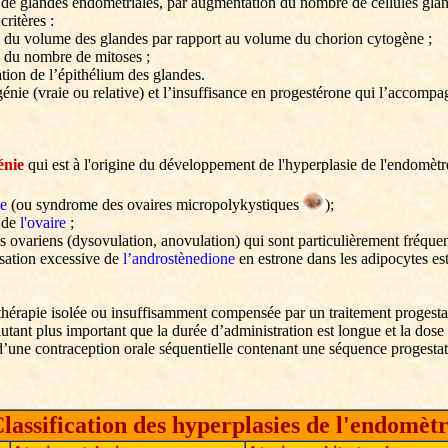
e glandes endométriales, par augmentation du nombre de cellules glan
critères :
 du volume des glandes par rapport au volume du chorion cytogène ;
 du nombre de mitoses ;
cation de l’épithélium des glandes.
énie (vraie ou relative) et l’insuffisance en progestérone qui l’accom
énie
qui est à l'origine du développement de l'hyperplasie de l'endomètr
ne
(ou syndrome des ovaires micropolykystiques
);
s de
l'ovaire
;
ls ovariens (dysovulation, anovulation) qui sont particulièrement fréque
isation excessive de
l’androstènedione
en estrone dans les adipocytes es
hérapie isolée ou insuffisamment compensée par un traitement progestati
utant plus important que la durée d’administration est longue et la dose
n d’une contraception orale séquentielle contenant une séquence progestat
lassification des hyperplasies de l'endomèt