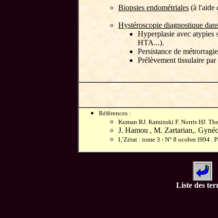
Biopsies endométriales
(à l'aide
Hystéroscopie diagnostique dans 
Hyperplasie avec atypies s
HTA...).
Persistance de métrorragie
Prélèvement tissulaire par 
Références :
Kuman RJ. Kaminski F. Norris HJ. The 
J. Hamou , M. Zartarian,. Gynéc
L’Zérat : tome 3 - N° 8 ocobre l994 . 
Liste des te