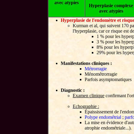
avec atypies
Hyperplasie complexe
avec atypies
Hyperplasie de l'endomètre et risque
Kurman et al, qui suivent 170 pa
l'hyperplasie, car ce risque est d
1 % pour les hyperpl
3 % pour les hyperp
8% pour les hyperpl
29% pour les hyper
Manifestations cliniques :
Métrorragie
Ménométrorragie
Parfois asymptomatiques
Diagnostic :
Examen clinique
confirmant l'or
Echographie :
Épaississement de l'endom
Polype endométrial
;
parf
La mise en évidence d'autr
atrophie endométriale...).