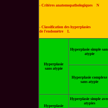
- Critères anatomopathologiques
N
- Classification des hyperplasies
de l'endomètre
L
Hyperplasie simple san
atypie
Hyperplasie
sans atypie
Hyperplasie complexe
sans atypie
Hyperplasie simple ave
atypies
Hyperplasie