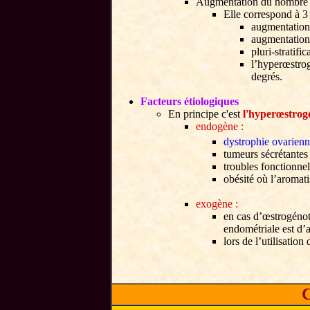
Augmentation du nombre d
Elle correspond à 3 
augmentation
augmentation
pluri-stratifi
l’hyperœstrog
degrés.
Facteurs étiologiques
En principe c'est
l'hyperœstrog
endogène :
dystrophie ovarien
tumeurs sécrétante
troubles fonctionne
obésité où l’aromat
exogène :
en cas d’œstrogénot
endométriale est d’a
lors de l’utilisatio
C