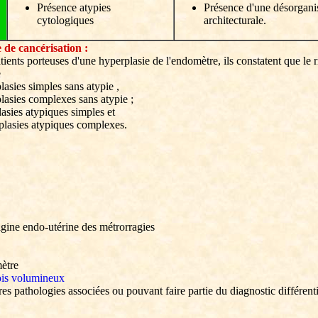
Présence atypies
Présence d'une désorgani
cytologiques
architecturale.
 de cancérisation :
tients porteuses d'une hyperplasie de l'endomètre, ils constatent que le
e
asies simples sans atypie ,
lasies complexes sans atypie ;
asies atypiques simples et
plasies atypiques complexes.
igine endo-utérine des métrorragies
ètre
ois volumineux
es pathologies associées ou pouvant faire partie du diagnostic différenti