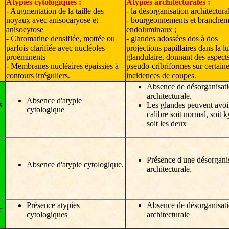
Atypies cytologiques :
Atypies architecturales :
- Augmentation de la taille des
- la désorganisation architectura
noyaux avec anisocaryose et
- bourgeonnements et branchem
anisocytose
endoluminaux ;
- Chromatine densifiée, mottée ou
- glandes adossées dos à dos
parfois clarifiée avec nucléoles
projections papillaires dans la l
proéminents
glandulaire, donnant des aspect
- Membranes nucléaires épaissies à
pseudo-cribriformes sur certain
contours irréguliers.
incidences de coupes.
Absence de désorganisat
architecturale.
Absence d'atypie
s
Les glandes peuvent avoi
cytologique
calibre soit normal, soit k
soit les deux
Présence d'une désorgani
Absence d'atypie cytologique.
architecturale.
Présence atypies
Absence de désorganisat
c
cytologiques
architecturale