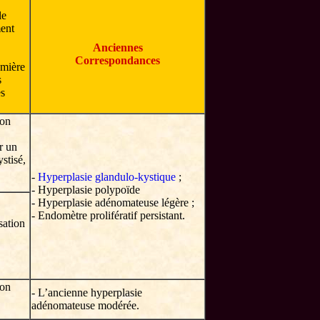
le
ent
Anciennes
Correspondances
umière
s
es
ion
r un
ystisé,
-
Hyperplasie glandulo-kystique
;
- Hyperplasie polypoïde
- Hyperplasie adénomateuse légère ;
- Endomètre prolifératif persistant.
sation
ion
- L’ancienne hyperplasie
adénomateuse modérée.