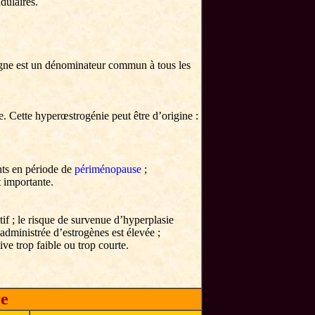
dulaires.
pagne est un dénominateur commun à tous les
e. Cette hyperœstrogénie peut être d’origine :
nts en période de
périménopause
;
t importante.
f ; le risque de survenue d’hyperplasie
 administrée d’estrogènes est élevée ;
ive trop faible ou trop courte.
re