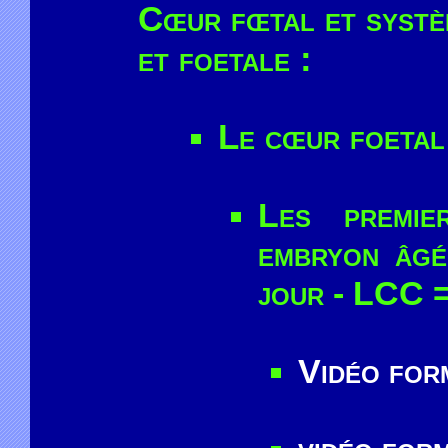
Cœur fœtal et systè
et foetale :
Le cœur foetal
Les premie
embryon âgé
jour - LCC 
Vidéo form