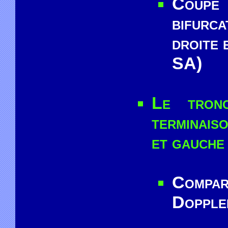
Coupe 
bifurc
droite 
SA)
Le tron
terminais
et gauche 
Compar
Dopple