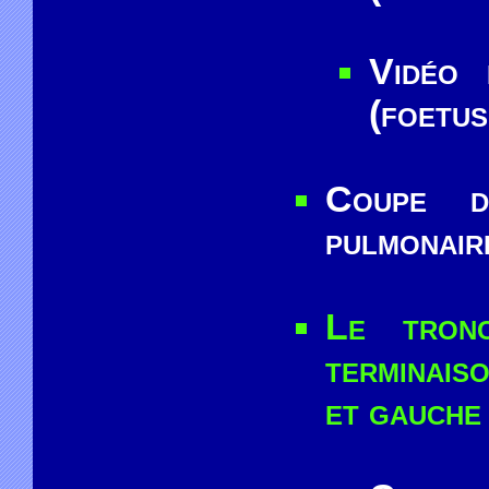
Vidéo
(foetus
Coupe d
pulmonair
Le tron
terminais
et gauche 