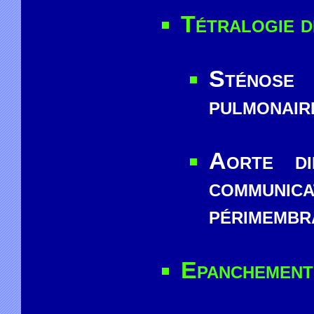
Tétralogie d
Sténose
pulmonair
Aorte d
communi
périmembr
Epanchement