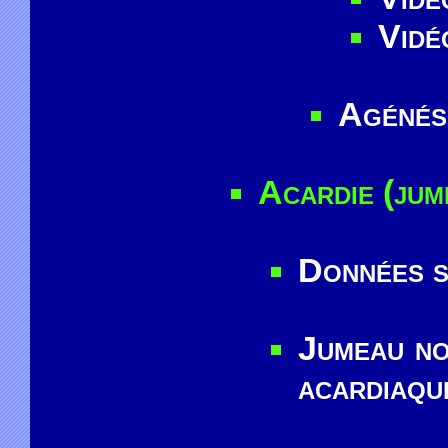
Vidé
Agénési
Acardie (jum
Données su
Jumeau no
acardiaqu