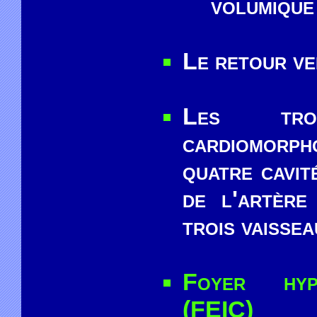
volumique
Le retour ve
Les troi
cardiomorp
quatre cavit
de l'artère
trois vaissea
Foyer hype
(FEIC)