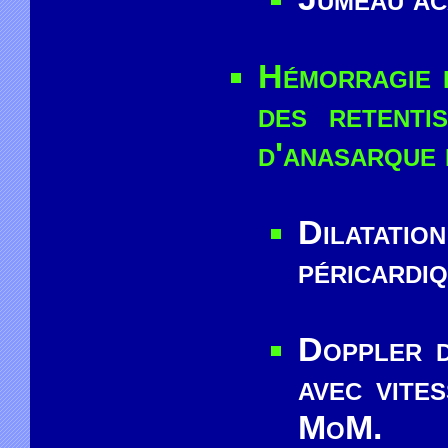
Hémorragie 
des retenti
d'anasarque 
Dilatatio
péricardiq
Doppler d
avec vite
MoM.