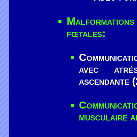
Malformations
fœtales:
Communicati
avec atré
ascendante 
Communica
musculaire ap