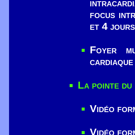
intracar
focus int
et 4 jours
Foyer mu
cardiaque
La pointe du
Vidéo fo
Vidéo for