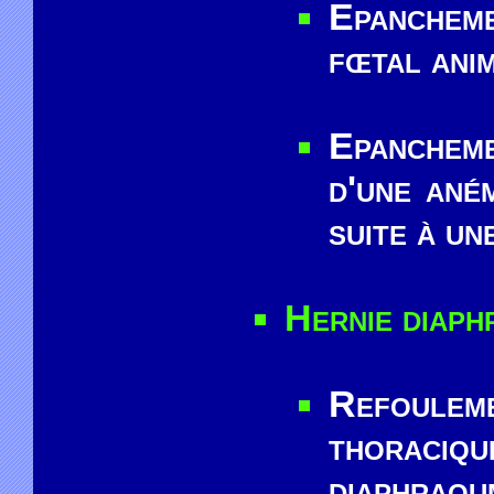
Epanchem
fœtal ani
Epancheme
d'une aném
suite à u
Hernie diaph
Refoulem
thoraci
diaphraq